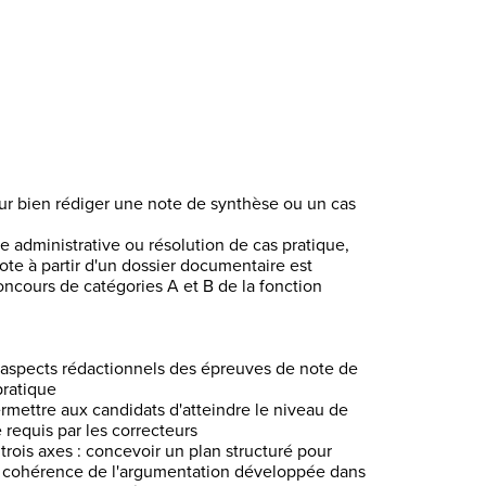
Ajouter au panier
Acheter maintenant
ur bien rédiger une note de synthèse ou un cas
e administrative ou résolution de cas pratique,
ote à partir d'un dossier documentaire est
oncours de catégories A et B de la fonction
s aspects rédactionnels des épreuves de note de
pratique
ermettre aux candidats d'atteindre le niveau de
e requis par les correcteurs
ois axes : concevoir un plan structuré pour
r la cohérence de l'argumentation développée dans