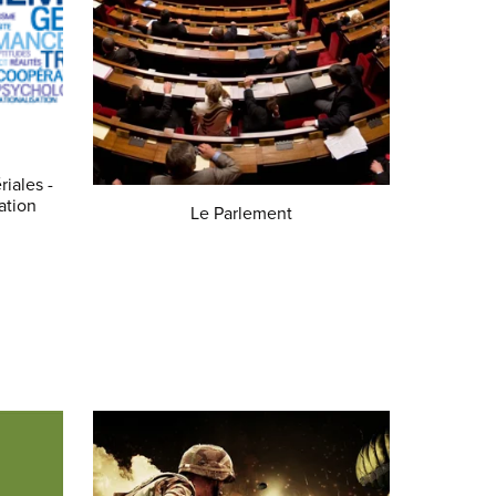
iales -
ation
Le Parlement
€1.50