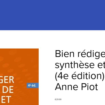
Bien rédig
synthèse et
(4e édition
Anne Piot
€29.99