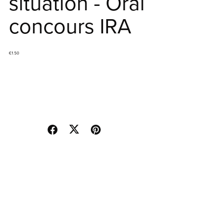
situation - Oral
concours IRA
€1.50
Ajouter au panier
Acheter maintenant
Vous obtiendrez un fichier PDF
(454KB)
Partager: